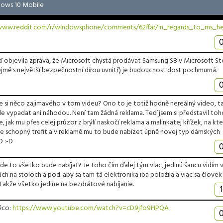
ows 10 Mobile
/www.reddit.com/r/windowsphone/comments/62ffar/in_regards_to_ms_h
ď objevila zpráva, že Microsoft chystá prodávat Samsung S8 v Microsoft St
jmě s největší bezpečnostní dírou uvnitř) je budoucnost dost pochmurná.
te si něco zajimavého v tom videu? Ono to je totiž hodně nereálný video, t
e vypadat ani náhodou. Není tam žádná reklama. Teď jsem si představil toh
 jak mu přes celej průzor z brýlí naskočí reklama a malinkatej křížek, na kte
e schopný trefit a v reklamě mu to bude nabízet úpně novej typ dámských
D :-D
de to všetko bude nabíjať? Je toho čím ďalej tým viac, jedinú šancu vidím 
h na stoloch a pod. aby sa tam tá elektronika iba položila a viac sa človek
 Takže všetko jedine na bezdrátové nabíjanie.
1
něco:
https://www.youtube.com/watch?v=cD9jfo9HPQA