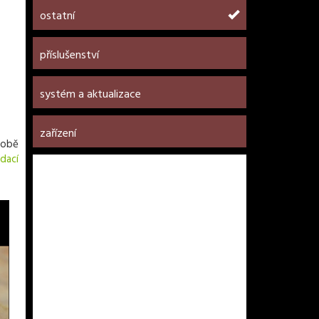
ostatní
příslušenství
systém a aktualizace
zařízení
době
ádací