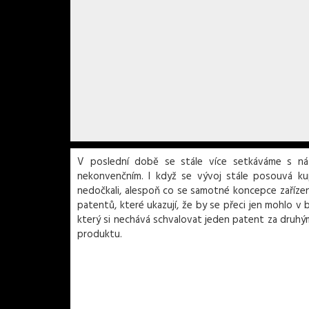
V poslední době se stále více setkáváme s náz
nekonvenčním. I když se vývoj stále posouvá ku
nedočkali, alespoň co se samotné koncepce zařízen
patentů, které ukazují, že by se přeci jen mohlo v
který si nechává schvalovat jeden patent za druh
produktu.