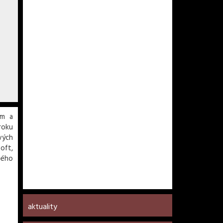
ým a
roku
vých
oft,
ného
aktuality