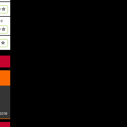
0
ké
0
| 2018