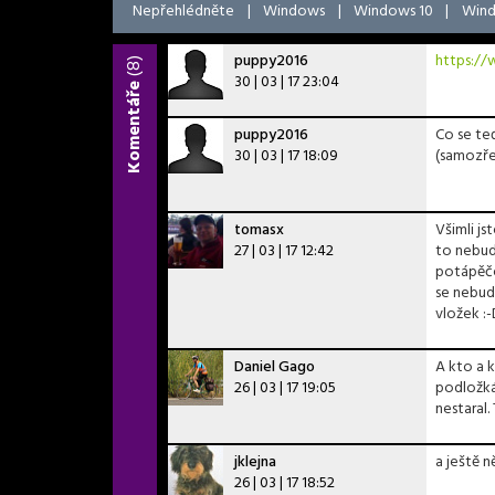
Nepřehlédněte
|
Windows
|
Windows 10
|
Wind
puppy2016
https:/
(8)
30 | 03 | 17 23:04
Komentáře
puppy2016
Co se te
30 | 03 | 17 18:09
(samozře
tomasx
Všimli js
27 | 03 | 17 12:42
to nebud
potápěče,
se nebud
vložek :-
Daniel Gago
A kto a k
26 | 03 | 17 19:05
podložkác
nestaral.
jklejna
a ještě 
26 | 03 | 17 18:52