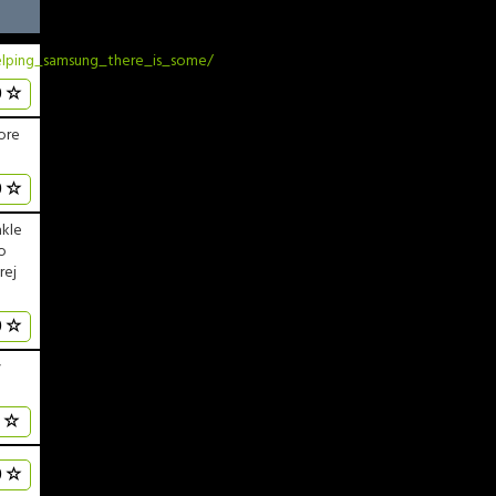
elping_samsung_there_is_some/
0
ore
0
akle
o
rej
0
v
0