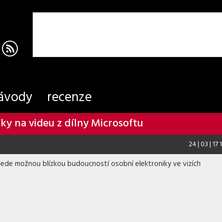
ávody
recenze
ky na videu z dílny Microsoftu
24 | 03 | 17
vede možnou blízkou budoucností osobní elektroniky ve vizích