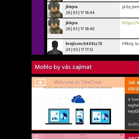
jklejna
já by js
26 | 03 | 17 18:44
jklejna
https:/
26 | 03 | 17 18:40
brejlovec640XLLTE
Pěkný, k
24 | 03 | 17 17:12
Mohlo by vás zajímat
Jak 
obrá
V tom
nejfr
nejdů
Jindři