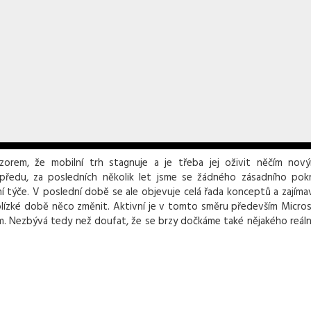
orem, že mobilní trh stagnuje a je třeba jej oživit něčím nov
předu, za posledních několik let jsme se žádného zásadního pok
í týče. V poslední době se ale objevuje celá řada konceptů a zajíma
 blízké době něco změnit. Aktivní je v tomto směru především Micros
ým. Nezbývá tedy než doufat, že se brzy dočkáme také nějakého reál