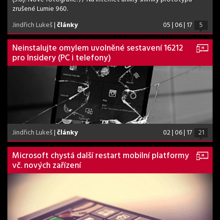
zrušené Lumie 960.
Jindřich Lukeš
|
články
05 | 06 | 17
5
Neinstalujte omylem uvolněné sestavení 16212
pro Insidery (PC i telefony)
Jindřich Lukeš
|
články
02 | 06 | 17
21
Microsoft chystá další restart mobilní platformy
vč. nových zařízení