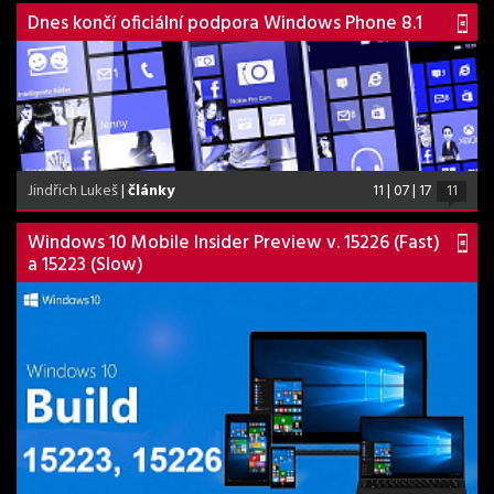
Dnes končí oficiální podpora Windows Phone 8.1
Jindřich Lukeš
|
články
11 | 07 | 17
11
Windows 10 Mobile Insider Preview v. 15226 (Fast)
a 15223 (Slow)