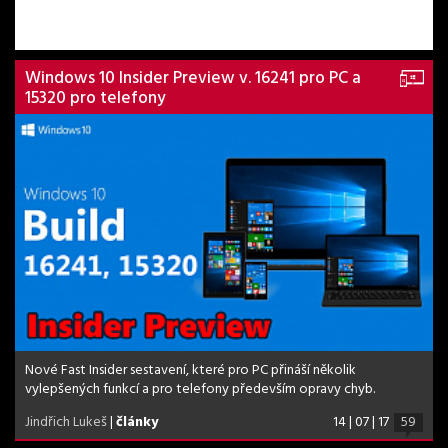
Windows 10 Insider Preview v. 16241 pro PC a
15320 pro telefony
Nové Fast Insider sestavení, které pro PC přináší několik
vylepšených funkcí a pro telefony především opravy chyb.
Jindřich Lukeš
|
články
14 | 07 | 17
59