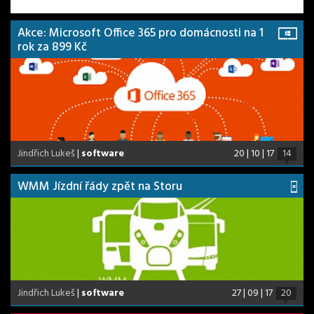
Akce: Microsoft Office 365 pro domácnosti na 1
rok za 899 Kč
Jindřich Lukeš
|
software
20 | 10 | 17
14
WMM Jízdní řády zpět na Storu
Jindřich Lukeš
|
software
27 | 09 | 17
20