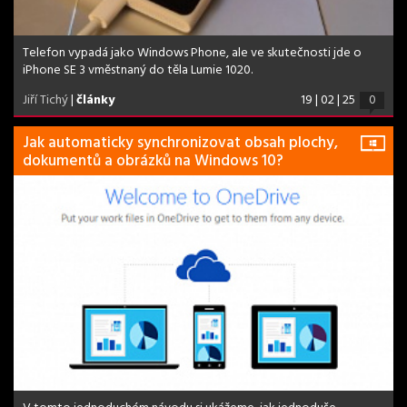
Telefon vypadá jako Windows Phone, ale ve skutečnosti jde o
iPhone SE 3 vměstnaný do těla Lumie 1020.
Jiří Tichý
|
články
19 | 02 | 25
0
Jak automaticky synchronizovat obsah plochy,
dokumentů a obrázků na Windows 10?