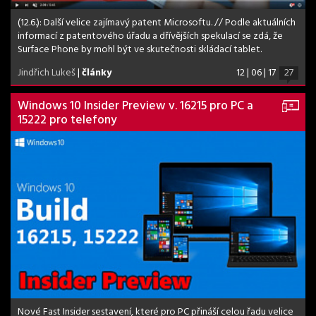
(12.6.): Další velice zajímavý patent Microsoftu. // Podle aktuálních
informací z patentového úřadu a dřívějších spekulací se zdá, že
Surface Phone by mohl být ve skutečnosti skládací tablet.
Jindřich Lukeš
|
články
12 | 06 | 17
27
Windows 10 Insider Preview v. 16215 pro PC a
15222 pro telefony
Nové Fast Insider sestavení, které pro PC přináší celou řadu velice