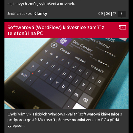
zajímavých změn, vylepšení a novinek.
Jindřich Lukeš
|
články
09 | 06 | 17
3
Softwarová (WordFlow) klávesnice zamíří z
telefonů i na PC
Chybí vám v klasických Windows kvalitní softwarová klávesnice s
podporou gest? Microsoft přenese mobilní verzi do PC a přidá
vylepšení.