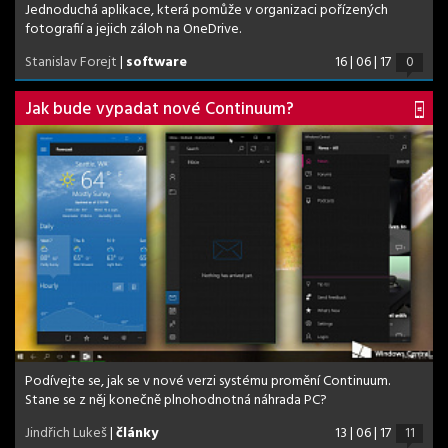
Jednoduchá aplikace, která pomůže v organizaci pořízených
fotografií a jejich záloh na OneDrive.
Stanislav Forejt
|
software
16 | 06 | 17
0
Jak bude vypadat nové Continuum?
Podívejte se, jak se v nové verzi systému promění Continuum.
Stane se z něj konečně plnohodnotná náhrada PC?
Jindřich Lukeš
|
články
13 | 06 | 17
11