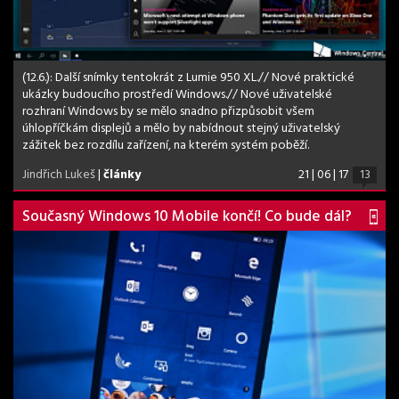
(12.6.): Další snímky tentokrát z Lumie 950 XL.// Nové praktické
ukázky budoucího prostředí Windows.// Nové uživatelské
rozhraní Windows by se mělo snadno přizpůsobit všem
úhlopříčkám displejů a mělo by nabídnout stejný uživatelský
zážitek bez rozdílu zařízení, na kterém systém poběží.
Jindřich Lukeš
|
články
21 | 06 | 17
13
Současný Windows 10 Mobile končí! Co bude dál?