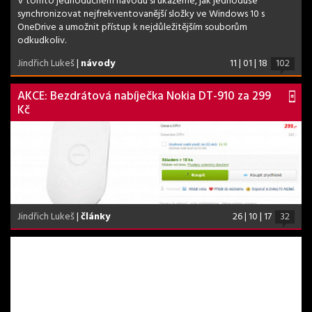
V tomto jednoduchém návodu si ukážeme, jak jednoduše
synchronizovat nejfrekventovanější složky ve Windows 10 s
OneDrive a umožnit přístup k nejdůležitějším souborům
odkudkoliv.
Jindřich Lukeš
|
návody
11 | 01 | 18
102
AKCE: Bezdrátová nabíječka Nokia DT-910 za 299
Kč
Jindřich Lukeš
|
články
26 | 10 | 17
32