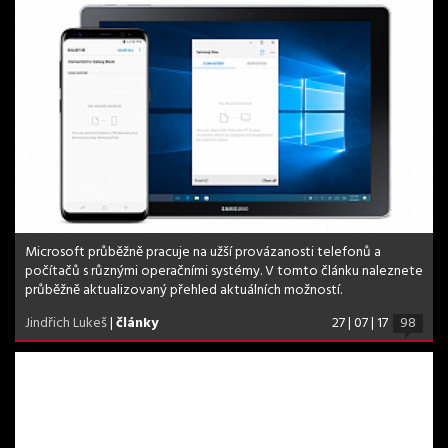
Microsoft průběžně pracuje na užší provázanosti telefonů a
počítačů s různými operačními systémy. V tomto článku naleznete
průběžně aktualizovaný přehled aktuálních možností.
Jindřich Lukeš
|
články
27 | 07 | 17
98