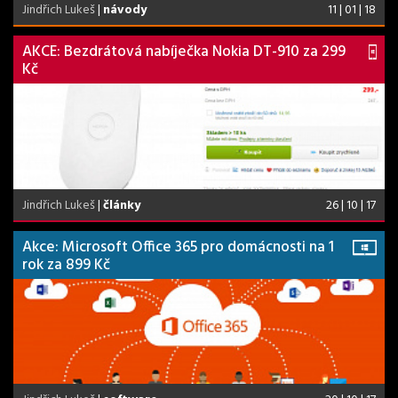
Jindřich Lukeš
|
návody
11 | 01 | 18
AKCE: Bezdrátová nabíječka Nokia DT-910 za 299
Kč
Jindřich Lukeš
|
články
26 | 10 | 17
Akce: Microsoft Office 365 pro domácnosti na 1
rok za 899 Kč