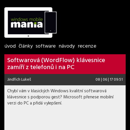
úvod
články
software
návody
recenze
Softwarová (WordFlow) klávesnice
zamíří z telefonů i na PC
Jindřich Lukeš
08 | 06 | 17 09:51
Chybí vám v klasických Windows kvalitní softwarová
klávesnice s podporou gest? Microsoft přenese mobilní
verzi do PC a přidá vylepšení.