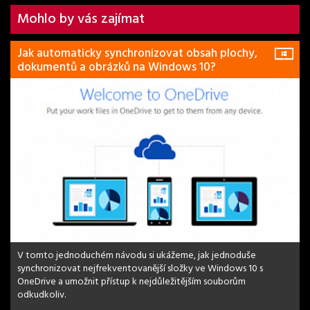
Mohlo by vás zajímat
Jak automaticky synchronizovat obsah plochy,
dokumentů a obrázků na Windows 10?
V tomto jednoduchém návodu si ukážeme, jak jednoduše
synchronizovat nejfrekventovanější složky ve Windows 10 s
OneDrive a umožnit přístup k nejdůležitějším souborům
odkudkoliv.