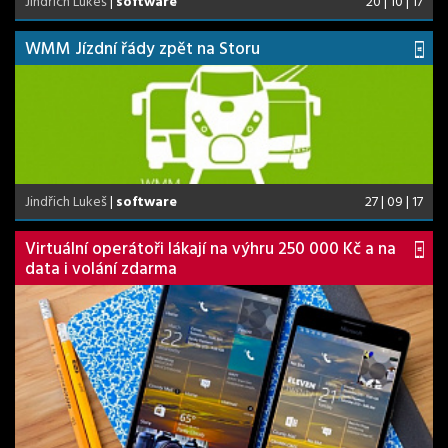
Jindřich Lukeš
|
software
20 | 10 | 17
WMM Jízdní řády zpět na Storu
Jindřich Lukeš
|
software
27 | 09 | 17
Virtuální operátoři lákají na výhru 250 000 Kč a na
data i volání zdarma