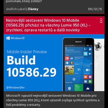
porovnaní, který zvítězí?
Jindřich Lukeš
|
články
09 | 12 | 15
Nejnovější sestavení Windows 10 Mobile
(10586.29) přichází na všechny Lumie 950 (XL) –
zrychlení, oprava restartů a další novinky
Microsoft vypustil nejnovější sestavení Windows 10 Mobile pro
všechny Lumie 950 (XL), které výrazně zvyšuje rychlost systému a
řeší problémy s restarty.