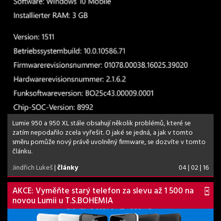
Lumie 950 a 950 XL stále obsahují několik problémů, které se
zatím nepodařilo zcela vyřešit. O jaké se jedná, a jak v tomto
směru pomůže nový právě uvolněný firmware, se dozvíte v tomto
článku.
Jindřich Lukeš
|
články
04 | 02 | 16
AKCE: Vyměňte starý telefon za slevu až 1 500 na
novou Lumii u T.S.BOHEMIA