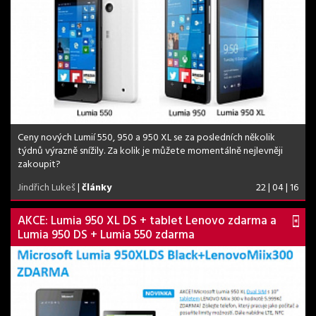
Ceny nových Lumií 550, 950 a 950 XL se za posledních několik
týdnů výrazně snížily. Za kolik je můžete momentálně nejlevněji
zakoupit?
Jindřich Lukeš
|
články
22 | 04 | 16
AKCE: Lumia 950 XL DS + tablet Lenovo zdarma a
Lumia 950 DS + Lumia 550 zdarma