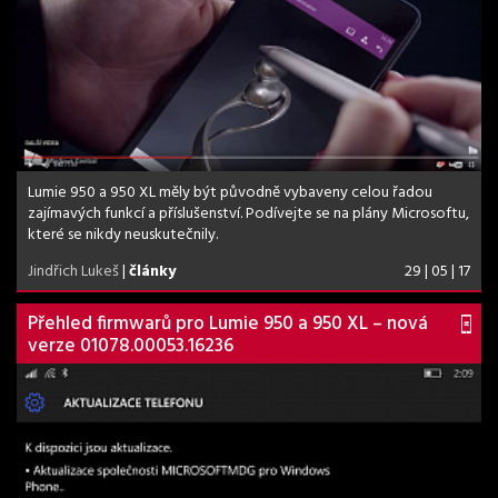
Lumie 950 a 950 XL měly být původně vybaveny celou řadou
zajímavých funkcí a příslušenství. Podívejte se na plány Microsoftu,
které se nikdy neuskutečnily.
Jindřich Lukeš
|
články
29 | 05 | 17
Přehled firmwarů pro Lumie 950 a 950 XL – nová
verze 01078.00053.16236