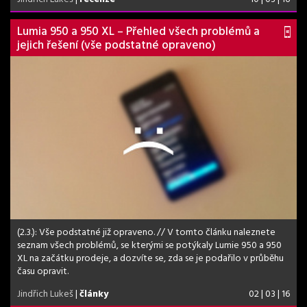
Lumia 950 a 950 XL – Přehled všech problémů a
jejich řešení (vše podstatné opraveno)
(2.3.): Vše podstatné již opraveno. // V tomto článku naleznete
seznam všech problémů, se kterými se potýkaly Lumie 950 a 950
XL na začátku prodeje, a dozvíte se, zda se je podařilo v průběhu
času opravit.
Jindřich Lukeš
|
články
02 | 03 | 16