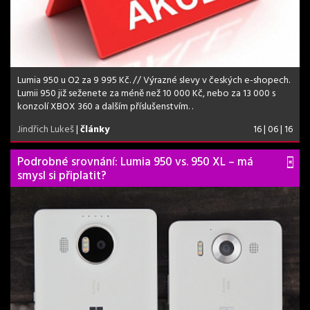
Lumia 950 u O2 za 9 995 Kč. // Výrazné slevy v českých e-shopech.
Lumii 950 již seženete za méně než 10 000 Kč, nebo za 13 000 s
konzolí XBOX 360 a dalším příslušenstvím. .
Jindřich Lukeš
|
články
16 | 06 | 16
Podrobné srovnání: Lumia 950 vs. 950 XL – má
smysl si připlatit?