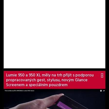
Lumie 950 a 950 XL měly na trh přijít s podporou
propracovaných gest, stylusu, novým Glance
Screenem a speciálním pouzdrem