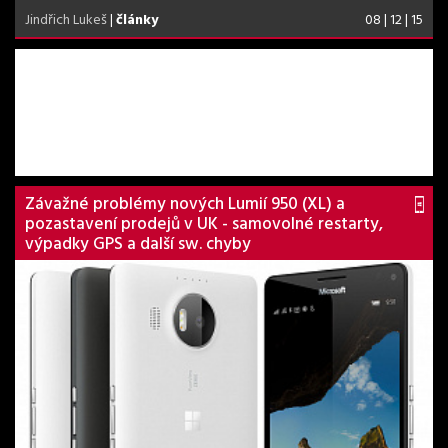
Jindřich Lukeš
|
články
08 | 12 | 15
Závažné problémy nových Lumií 950 (XL) a
pozastavení prodejů v UK - samovolné restarty,
výpadky GPS a další sw. chyby