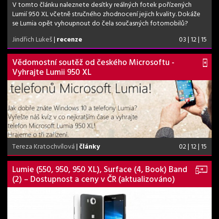
V tomto článku naleznete desítky reálných fotek pořízených
Lumií 950 XL včetně stručného zhodnocení jejich kvality. Dokáže
se Lumia opět vyhoupnout do čela současných fotomobilů?
Jindřich Lukeš
|
recenze
03 | 12 | 15
Vědomostní soutěž od českého Microsoftu -
Vyhrajte Lumii 950 XL
Tereza Kratochvílová
|
články
02 | 12 | 15
Lumie (550, 950, 950 XL), Surface (4, Book) Band
(2) – Dostupnost a ceny v ČR (aktualizováno)