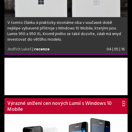
V tomto článku si prakticky srovnáme oba v současné době
nejlépe vybavené přístroje s Windows 10 Mobile, kterými jsou
Lumie 950 a 950 XL. Kromě jiného se také dozvíte, zdali má smysl
investovat do většího modelu.
Jindřich Lukeš
|
recenze
04 | 05 | 16
Výrazné snížení cen nových Lumií s Windows 10
Mobile