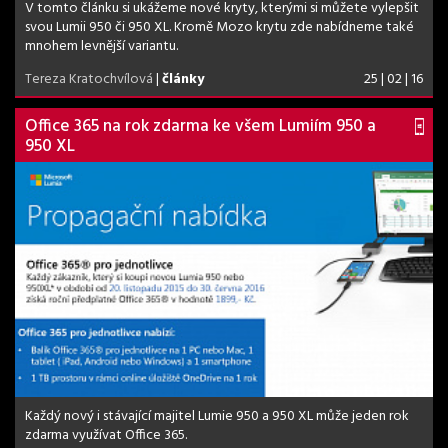
V tomto článku si ukážeme nové kryty, kterými si můžete vylepšit
svou Lumii 950 či 950 XL. Kromě Mozo krytu zde nabídneme také
mnohem levnější variantu.
Tereza Kratochvílová
|
články
25 | 02 | 16
Office 365 na rok zdarma ke všem Lumiím 950 a
950 XL
Každý nový i stávající majitel Lumie 950 a 950 XL může jeden rok
zdarma využívat Office 365.