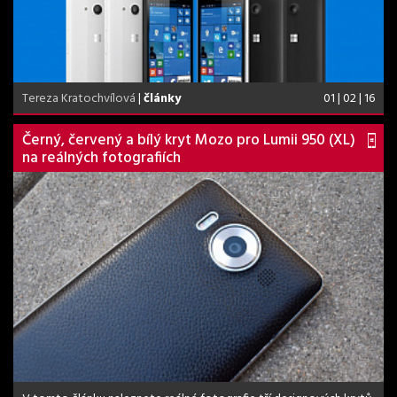
Tereza Kratochvílová
|
články
01 | 02 | 16
Černý, červený a bílý kryt Mozo pro Lumii 950 (XL)
na reálných fotografiích