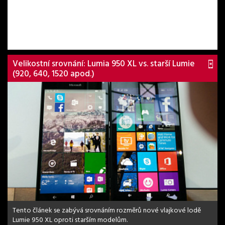
Velikostní srovnání: Lumia 950 XL vs. starší Lumie
(920, 640, 1520 apod.)
Tento článek se zabývá srovnáním rozměrů nové vlajkové lodě
Lumie 950 XL oproti starším modelům.