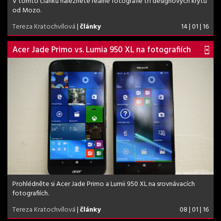
V tomto článku naleznete reálné fotografie tří designových krytů
od Mozo.
Tereza Kratochvílová
|
články
14 | 01 | 16
Acer Jade Primo vs. Lumia 950 XL na fotografiích
Prohlédněte si Acer Jade Primo a Lumii 950 XL na srovnávacích
fotografiích.
Tereza Kratochvílová
|
články
08 | 01 | 16