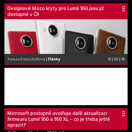
Designové Mozo kryty pro Lumii 950 jsou již
dostupné v ČR
Tereza Kratochvílová
|
články
10 | 02 | 16
Microsoft postupně uvolňuje další aktualizaci
firmwaru Lumií 950 a 950 XL – co je třeba ještě
opravit?