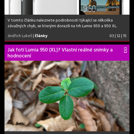
V tomto článku naleznete podrobnosti týkající se několika
závažných chyb, se kterými dorazili na trh Lumie 950 a 950 XL.
Jindřich Lukeš
|
články
03 | 12 | 15
Jak fotí Lumia 950 (XL)? Vlastní reálné snímky a
hodnocení