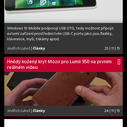
Windows 10 Mobile podporuji USB OTG, tedy možnost připojit
externí zařízení prostřednictvím USB-C portu jako jsou flashky,
klávesnice, myši, tiskárny apod.
Jindřich Lukeš
|
články
25 | 11 | 15
Hnědý kožený kryt Mozo pro Lumii 950 na prvním
reálném videu
Jindřich Lukeš
|
články
24 | 11 | 15