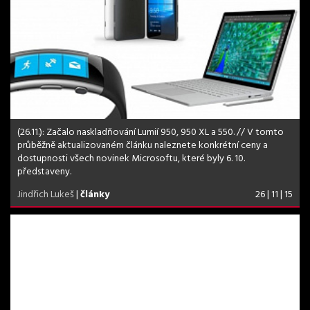
(26.11.): Začalo naskladňování Lumií 950, 950 XL a 550. // V tomto
průběžně aktualizovaném článku naleznete konkrétní ceny a
dostupnosti všech novinek Microsoftu, které byly 6. 10.
představeny.
Jindřich Lukeš
|
články
26 | 11 | 15