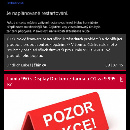
(8.7.): Nový firmware řešící několik zásadních problémů a doplňující
podporu probouzení poklepáním. // V tomto článku naleznete
souhrnný přehled všech firmwarů pro Lumie 950 a 950 XL vč.
podrobného popisu.
Jindřich Lukeš
|
články
08 | 07 | 16
Lumia 950 s Display Dockem zdarma u O2 za 9 995
Kč