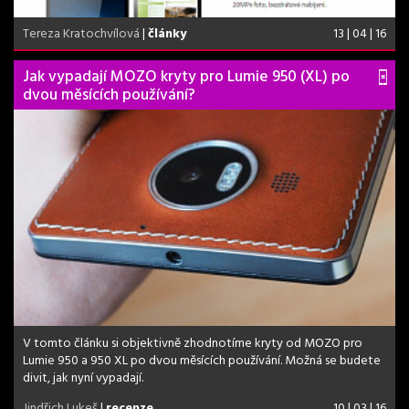
Tereza Kratochvílová
|
články
13 | 04 | 16
Jak vypadají MOZO kryty pro Lumie 950 (XL) po
dvou měsících používání?
V tomto článku si objektivně zhodnotíme kryty od MOZO pro
Lumie 950 a 950 XL po dvou měsících používání. Možná se budete
divit, jak nyní vypadají.
Jindřich Lukeš
|
recenze
10 | 03 | 16