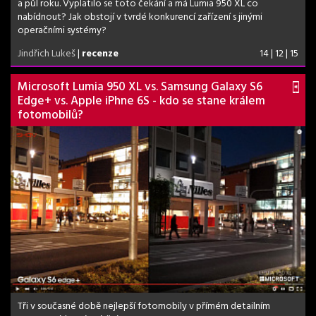
a půl roku. Vyplatilo se toto čekání a má Lumia 950 XL co
nabídnout? Jak obstojí v tvrdé konkurencí zařízení s jinými
operačními systémy?
Jindřich Lukeš
|
recenze
14 | 12 | 15
Microsoft Lumia 950 XL vs. Samsung Galaxy S6
Edge+ vs. Apple iPhne 6S - kdo se stane králem
fotomobilů?
Tři v současné době nejlepší fotomobily v přímém detailním