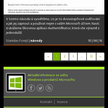
V tomto návodu si vysvětlíme, co je to dvoustupňové ověřování
a jak jej zapnout a používat nejen s vaším Microsoft účtem. Navíc
si ukážeme šikovnou aplikaci Authentifikator, která vše výrazně z
jednodušší.
Stanislav Forejt
|
návody
10 | 06 | 16
«
1
2
3
…
12
»
Aktuální informace ze světa
Windows a produktů Microsoftu
Kontakt
Inzerce