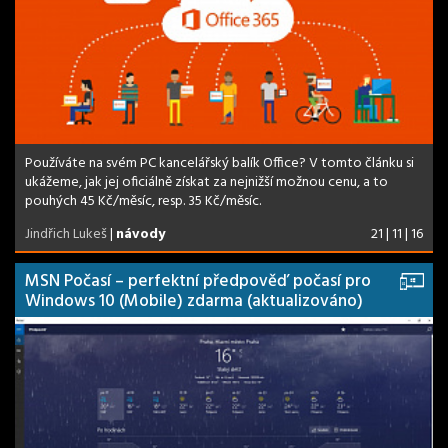
Používáte na svém PC kancelářský balík Office? V tomto článku si
ukážeme, jak jej oficiálně získat za nejnižší možnou cenu, a to
pouhých 45 Kč/měsíc, resp. 35 Kč/měsíc.
Jindřich Lukeš
|
návody
21 | 11 | 16
MSN Počasí – perfektní předpověď počasí pro
Windows 10 (Mobile) zdarma (aktualizováno)