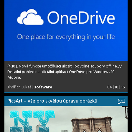
(4.10.): Nová funkce umožňující uložit libovolné soubory offline. //
Detailní pohled na oficiální aplikaci OneDrive pro Windows 10
Mobile.
Jindřich Lukeš
|
software
04 | 10 | 16
PicsArt – vše pro skvělou úpravu obrázků