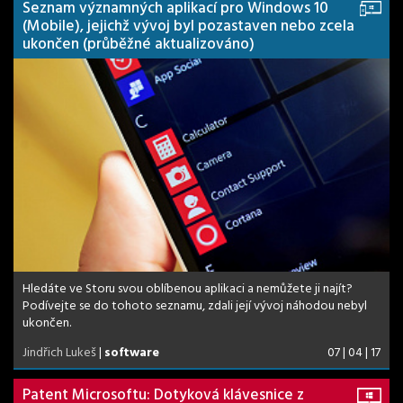
Seznam významných aplikací pro Windows 10
(Mobile), jejichž vývoj byl pozastaven nebo zcela
ukončen (průběžné aktualizováno)
Hledáte ve Storu svou oblíbenou aplikaci a nemůžete ji najít?
Podívejte se do tohoto seznamu, zdali její vývoj náhodou nebyl
ukončen.
Jindřich Lukeš
|
software
07 | 04 | 17
Patent Microsoftu: Dotyková klávesnice z