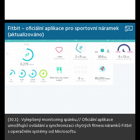
Fitbit – oficiální aplikace pro sportovní náramek
(aktualizováno)
(30.3.) : Vylepšený monitoring spánku.// Oficiální aplikace
umožňující ovládání a synchronizaci chytrých fitness náramků Fitbit
s operačními systémy od Microsoftu.