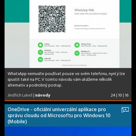
WhatsApp nemusíte používat pouze ve svém telefonu, nyní ji lze
spustit také na PC. V tomto návodu vám ukážeme několik
alternativ a podrobný postup.
Jindřich Lukeš
|
návody
24 | 10 | 16
OneDrive - oficiální univerzální aplikace pro
správu cloudu od Microsoftu pro Windows 10
(Mobile)