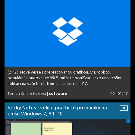
(21.12.): Nová verze s přepracovanou grafikou. // Dropbox,
populární cloudové úložiště, můžete používat i jako univerzální
aplikaci na vašich telefonech, tabletech i PC.
Tereza Kratochvílová
|
software
02 | 01 | 17
Sticky Notes - velice praktické poznámky na
ploše Windows 7, 8.1 i 10