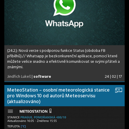
(24.2.): Nová verze s podporou funkce Status (obdoba FB
příběhů).// Whatsapp je bezkonkurenční aplikace, pomocí které
můžete velice snadno a efektivně komunikovat se svými přáteli a
známými.
Jindřich Lukeš
|
software
24 | 02 | 17
MeteoStation – osobní meteorologická stanice
pro Windows 10 od autorů Meteoservisu
(aktualizováno)