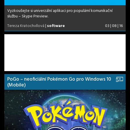
Vyzkoušejte si univerzální aplikaci pro populární komunikační
službu – Skype Preview.
Tereza Kratochvílová
|
software
03 | 08 | 16
PoGo – neoficiální Pokémon Go pro Windows 10
(Mobile)