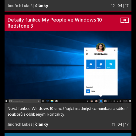
Jindřich Lukeš
|
články
12 | 04 | 17
Detaily funkce My People ve Windows 10
Redstone 3
Nová funkce Windows 10 umožňující snadnější komunikaci a sdílení
souborů s oblíbenými kontakty.
Jindřich Lukeš
|
články
11 | 04 | 17