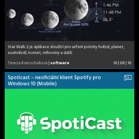
Star Walk 2 je aplikace sloužící pro určení polohy hvězd, planet,
souhvězdí, komet, mlhoviny a další.
Tereza Kratochvílová
|
software
16 | 08 | 16
Spoticast – neoficiální klient Spotify pro
Windows 10 (Mobile)