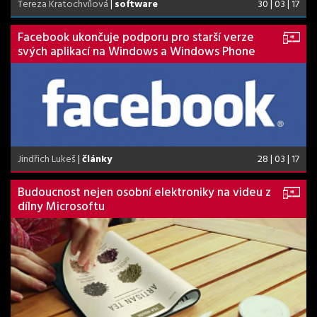
Tereza Kratochvílová
|
software
30 | 03 | 17
Facebook ukončuje podporu pro starší verze
svých aplikací na Windows a Windows Phone
Jindřich Lukeš
|
články
28 | 03 | 17
Budoucnost nejen osobní elektroniky na videu z
dílny Microsoftu