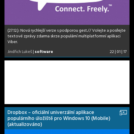
(27.12.): Nová rychlejší verze s podporou gest.// Volejte a posílejte
textové zprávy zdarma skrze populární multiplatformní aplikaci
Viber.
Jindřich Lukeš
|
software
22 | 01 | 17
Dropbox – oficiální univerzální aplikace
populárního úložiště pro Windows 10 (Mobile)
(aktualizováno)