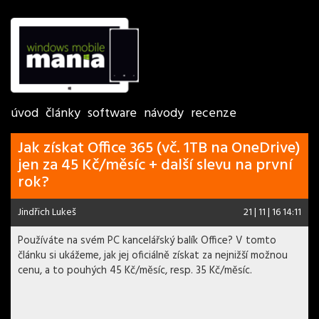
úvod
články
software
návody
recenze
Jak získat Office 365 (vč. 1TB na OneDrive)
jen za 45 Kč/měsíc + další slevu na první
rok?
Jindřich Lukeš
21 | 11 | 16 14:11
Používáte na svém PC kancelářský balík Office? V tomto
článku si ukážeme, jak jej oficiálně získat za nejnižší možnou
cenu, a to pouhých 45 Kč/měsíc, resp. 35 Kč/měsíc.