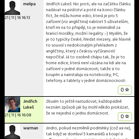
melipa
Jindřich Lukeš: Nic proti, ale na začátku článku
nadávat na pirátství a poté na konci článku
říct, že můžu home edici, která je pro 5
21 | 11 | 16 16:13
zařízení (viz angličtina) nabízet 5 uživatelům,
kteří mi na to přispějí, to je minimálně za
hranicí morálky, možní i legality :-) Myslím, že
je to typicky české, hledat mezery, ale hlavně
to souvisí s nedokonalým překladem z
angličtiny, který s českou vyčůraností
nepočítal. Já to osobně chápu tak, že je to
home edice, která není vázána na lidi ale na
zařízení v jedné domácnosti, takže si to
koupím a nainstaluju na notebooky, PC,
telefony a tablety v jedné domácnocnosti
0
Jindřich
Zkusím to ještě nastudovat, každopádně
Lukeš
neznám způsob jak by mohl někdo prokázat,
že se nejedná o jednu domácnost.
21 | 11 | 16 16:08
0
warman
Jindro, pokud nezměnili podmínky (což asi ne),
tak když se domluví 5 kamarádů a koupí si