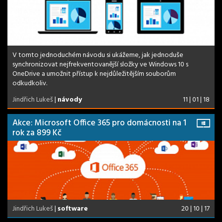
V tomto jednoduchém návodu si ukážeme, jak jednoduše
synchronizovat nejfrekventovanější složky ve Windows 10 s
OneDrive a umožnit přístup k nejdůležitějším souborům
odkudkoliv.
Jindřich Lukeš
|
návody
11 | 01 | 18
Akce: Microsoft Office 365 pro domácnosti na 1
rok za 899 Kč
Jindřich Lukeš
|
software
20 | 10 | 17