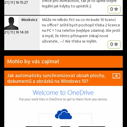
office pro domácnost, tak je to úplně stejně
21 | 11 | 16 15:27
legální jak kdyby to upirátili ;)
0
Moskvicz
Může mi někdo říct na co mi bude 10 licencí
na office? Ještě bych pochopil třeba 2 licence
na PC + 1 na telefon (nejlépe zdarma). Ale jestli
21 | 11 | 16 14:30
si myslí, že tímto přístupem získají nové
uživatele... :-/ Ale třeba se mýlím.
0
Mohlo by vás zajímat
Jak automaticky synchronizovat obsah plochy,
dokumentů a obrázků na Windows 10?