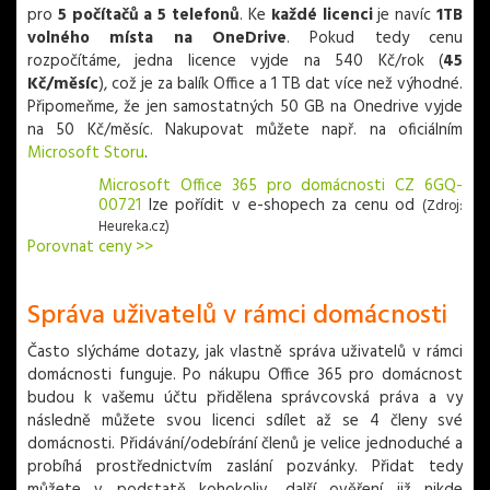
pro
5 počítačů a 5 telefonů
. Ke
každé licenci
je navíc
1TB
volného místa na OneDrive
. Pokud tedy cenu
rozpočítáme, jedna licence vyjde na 540 Kč/rok (
45
Kč/měsíc
), což je za balík Office a 1 TB dat více než výhodné.
Připomeňme, že jen samostatných 50 GB na Onedrive vyjde
na 50 Kč/měsíc. Nakupovat můžete např. na oficiálním
Microsoft Storu
.
Microsoft Office 365 pro domácnosti CZ 6GQ-
00721
lze pořídit v
e-shopech za cenu od
(Zdroj:
Heureka.cz)
Porovnat ceny >>
Správa uživatelů v rámci domácnosti
Často slýcháme dotazy, jak vlastně správa uživatelů v rámci
domácnosti funguje. Po nákupu Office 365 pro domácnost
budou k vašemu účtu přidělena správcovská práva a vy
následně můžete svou licenci sdílet až se 4 členy své
domácnosti. Přidávání/odebírání členů je velice jednoduché a
probíhá prostřednictvím zaslání pozvánky. Přidat tedy