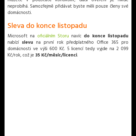
můžete v podstatě kohokoliv, další ověření již nikde
neprobíhá. Samozřejmě přidávat byste měli pouze členy své
domácnosti.
Sleva do konce listopadu
Microsoft na
oficiálním Storu
navíc
do konce listopadu
nabízí
slevu
na první rok předplatného Office 365 pro
domácnosti ve výši 600 Kč. 5 licencí tedy vyjde na 2 099
Kč/rok, což je
35 Kč/měsíc/licenci
.