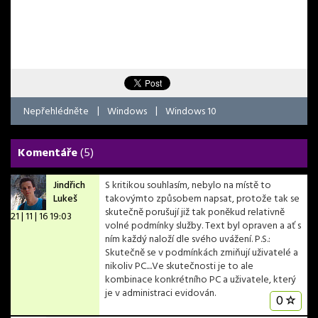
Nepřehlédněte
|
Windows
|
Windows 10
Komentáře
(5)
Jindřich
S kritikou souhlasím, nebylo na místě to
Lukeš
takovýmto způsobem napsat, protože tak se
skutečně porušují již tak poněkud relativně
21 | 11 | 16 19:03
volné podmínky služby. Text byl opraven a ať s
ním každý naloží dle svého uvážení. P.S.:
Skutečně se v podmínkách zmiňují uživatelé a
nikoliv PC....Ve skutečnosti je to ale
kombinace konkrétního PC a uživatele, který
je v administraci evidován.
0