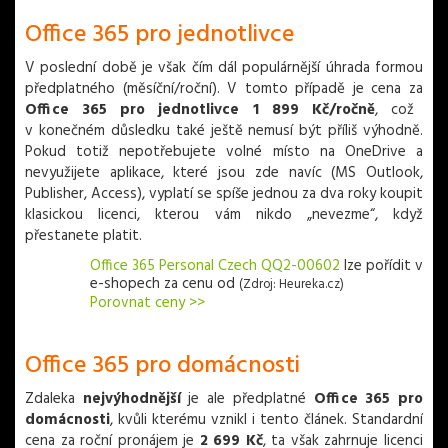
Office 365 pro jednotlivce
V poslední době je však čím dál populárnější úhrada formou
předplatného (měsíční/roční). V tomto případě je cena za
Office 365 pro jednotlivce 1 899 Kč/ročně
, což
v konečném důsledku také ještě nemusí být příliš výhodně.
Pokud totiž nepotřebujete volné místo na OneDrive a
nevyužijete aplikace, které jsou zde navíc (MS Outlook,
Publisher, Access), vyplatí se spíše jednou za dva roky koupit
klasickou licenci, kterou vám nikdo „nevezme“, když
přestanete platit.
Office 365 Personal Czech QQ2-00602
lze pořídit v
e-shopech za cenu od
(Zdroj: Heureka.cz)
Porovnat ceny >>
Office 365 pro domácnosti
Zdaleka
nejvýhodnější
je ale předplatné
Office 365 pro
domácnosti
, kvůli kterému vznikl i tento článek. Standardní
cena za roční pronájem je
2 699 Kč
, ta však zahrnuje licenci