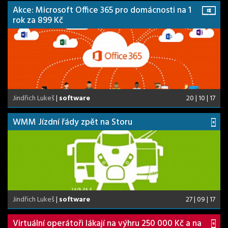
Akce: Microsoft Office 365 pro domácnosti na 1
rok za 899 Kč
Jindřich Lukeš
|
software
20 | 10 | 17
WMM Jízdní řády zpět na Storu
Jindřich Lukeš
|
software
27 | 09 | 17
Virtuální operátoři lákají na výhru 250 000 Kč a na