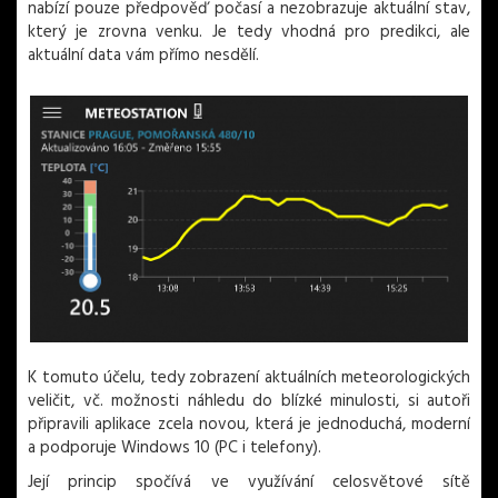
nabízí pouze předpověď počasí a nezobrazuje aktuální stav,
který je zrovna venku. Je tedy vhodná pro predikci, ale
aktuální data vám přímo nesdělí.
K tomuto účelu, tedy zobrazení aktuálních meteorologických
veličit, vč. možnosti náhledu do blízké minulosti, si autoři
připravili aplikace zcela novou, která je jednoduchá, moderní
a podporuje Windows 10 (PC i telefony).
Její princip spočívá ve využívání celosvětové sítě