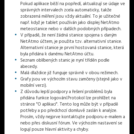
Pokud aplikace běží na popředí, aktualizují se údaje ve
správných intervalech zcela automaticky, takže
zobrazená měření jsou vždy aktuální. To je užitečné
např. když je tablet používán jako displej NetAtmo
meteostanice nebo v dalších podobných případech.
V případě, že není žádná stanice spojena s daným
NetAtmo účtem, je použita tzv. alternativní stanice.
Alternativní stanice je první hostovaná stanice, která
byla přidána k danému NetAtmo účtu.
Seznam oblíbených stanic je nyní tříděn podle
abecedy.
Malá dlaždice již funguje správně v obou režimech.
Grafy jsou ve výchozím stavu zamčeny (stejně jako v
mobilní verzi).
Z důvodu lepší podpory a řešení problémů byla
přidána funkce logování.Protokol lze prohlížet na
stránce "O aplikaci". Tento log může být v případě
potřeby a po předchozí domluvě zaslán k analýze.
Prosím, vždy nejprve kontaktujte podporu e-mailem a
nebo přes diskusní fórum. Ve výchozím nastavení se
logují pouze hlavní aktivity a chyby.