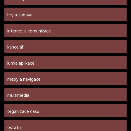
hry a zábava
internet a komunikace
kancelář
lumia aplikace
mapy a navigace
multimédia
organizace času
ostatní