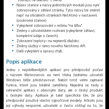
"zobrazit na dlaždici" z menu.
Název stanice a názvy jednotlivých modulů jsou nyní
zobrazovány v záhlaví stránky. Tyto názvy lze změnit
např. na oficiálních stránkách NetAtmo v nastavení.
(soukromá stanice)
Vylepšené zobrazování v režimu "na šířku".
Změny v uživatelském rozhraní (vylepšené záhlaví,
kompletní údaje o časech).
Zobrazení teploty i na nejmenší dlaždici.
Změny služby v rámci nového NetAtmo API.
Další vylepšení a opravy chyb.
Popis aplikace
Jednu z nejoblíbenějších aplikací pro předpověď počasí
s názvem Meteoservis asi není třeba žádnému uživateli
Windows blíže představovat. Nabízí totiž velmi zajímavé
funkce, které jsou lokálně zaměřeny. Nejedná se tedy o
zahraniční aplikaci s obecnými daty, ale o český produkt
s českými daty. Aplikace je také specifická tím, že pro
předpověď používá vlastní výpočtové modely. Ačkoliv jsou
její výhody nesporné, uživatelé si často stěžují na to, že