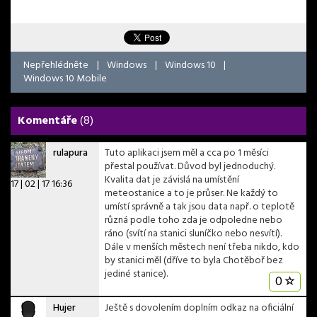
Nepřehlédněte
|
Windows
|
Windows 10
|
Windows 10 Mobile
Komentáře
(8)
rulapura
Tuto aplikaci jsem měl a cca po 1 měsíci
přestal používat. Důvod byl jednoduchý.
Kvalita dat je závislá na umístění
17 | 02 | 17 16:36
meteostanice a to je průser. Ne každý to
umístí správně a tak jsou data např. o teplotě
různá podle toho zda je odpoledne nebo
ráno (svítí na stanici sluníčko nebo nesvítí).
Dále v menších městech není třeba nikdo, kdo
by stanici měl (dříve to byla Chotěboř bez
jediné stanice).
0
Hujer
Ještě s dovolením doplním odkaz na oficiální