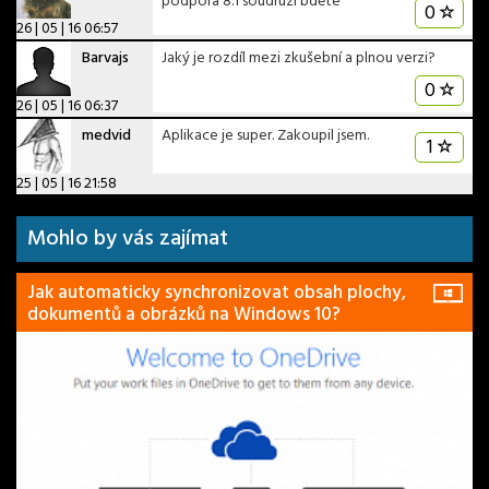
podpora 8.1 soudruzi bděte
0
26 | 05 | 16 06:57
Barvajs
Jaký je rozdíl mezi zkušební a plnou verzi?
0
26 | 05 | 16 06:37
medvid
Aplikace je super. Zakoupil jsem.
1
25 | 05 | 16 21:58
Mohlo by vás zajímat
Jak automaticky synchronizovat obsah plochy,
dokumentů a obrázků na Windows 10?