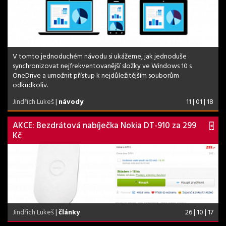
V tomto jednoduchém návodu si ukážeme, jak jednoduše
synchronizovat nejfrekventovanější složky ve Windows 10 s
OneDrive a umožnit přístup k nejdůležitějším souborům
odkudkoliv.
Jindřich Lukeš
|
návody
11 | 01 | 18
AKCE: Bezdrátová nabíječka Nokia DT-910 za 299
Kč
Jindřich Lukeš
|
články
26 | 10 | 17