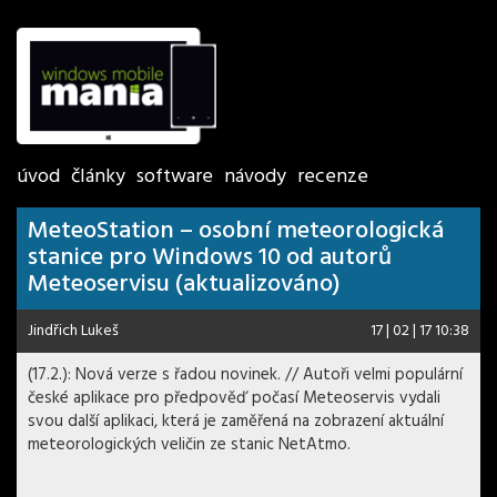
úvod
články
software
návody
recenze
MeteoStation – osobní meteorologická
stanice pro Windows 10 od autorů
Meteoservisu (aktualizováno)
Jindřich Lukeš
17 | 02 | 17 10:38
(17.2.): Nová verze s řadou novinek. // Autoři velmi populární
české aplikace pro předpověď počasí Meteoservis vydali
svou další aplikaci, která je zaměřená na zobrazení aktuální
meteorologických veličin ze stanic NetAtmo.