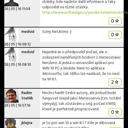
stránky, kde najdete další informace a taky
odpovědi na různé otázky.
26 | 05 | 16 11:04
http://www.softimage.cz/products/meteostation
0
medvid
Sorry NetAtmo :)
0
26 | 05 | 16 08:12
medvid
Nejedná se o předpověď počasí, ale o
zobrazení naměřených hodnot z meteostanic
NetAmo. A jedná o univerzální aplikaci pro
26 | 05 | 16 08:10
WIN 10 PC a Mobile. Není to aplikace
Microsoftu, tak těžko lze nadávat, že to není
na W 8.1.
2
Radim
Nechci hanět české autory, ale pokud bude
Stehlík
fungovat stejně jako Meteoservis (tzn. totální
výmysly), tak zůstávám u orig. počasí VM10,
26 | 05 | 16 07:16
které je perfektně propracované.
0
jklejna
je to pro win 10 a win 8.1 ? Kde je slibovaná