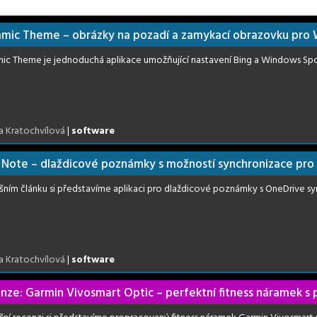
mic Theme – obrázky na pozadí a zamykací obrazovku pro 
ic Theme je jednoduchá aplikace umožňující nastavení Bing a Windows Sp
a Kratochvílová
|
software
 Note – dlaždicové poznámky s možností synchronizace pro 
šním článku si představíme aplikaci pro dlaždicové poznámky s OneDrive sy
a Kratochvílová
|
software
nze: Garmin Vivosmart Optic – perfektní fitness náramek s 