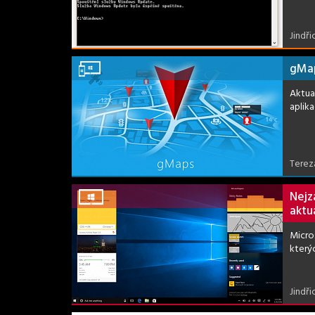
Jindři
gMap
Aktua
aplik
Terez
Nejz
aktua
Micro
kterýc
Jindři