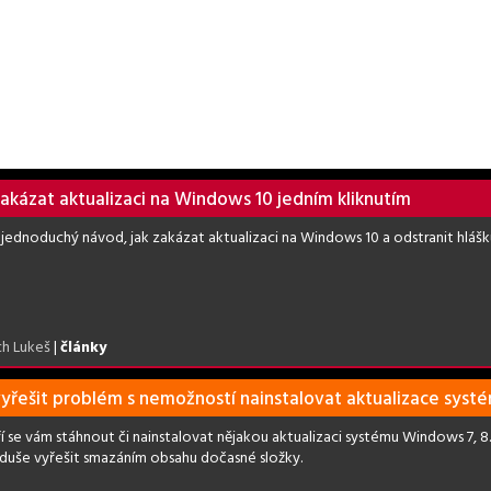
zakázat aktualizaci na Windows 10 jedním kliknutím
jednoduchý návod, jak zakázat aktualizaci na Windows 10 a odstranit hlášku 
ch Lukeš
|
články
vyřešit problém s nemožností nainstalovat aktualizace systém
í se vám stáhnout či nainstalovat nějakou aktualizaci systému Windows 7, 8
duše vyřešit smazáním obsahu dočasné složky.