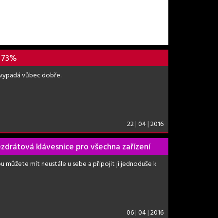
o 73%
nevypadá vůbec dobře.
22 | 04 | 2016
zdrátová klávesnice pro všechna zařízení
u můžete mít neustále u sebe a připojit ji jednoduše k
06 | 04 | 2016