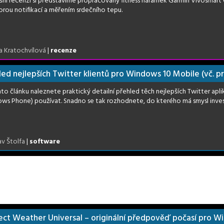
šní recenzi si představíme propracovaný fitness náramek Garmin Vivosmart
rou notifikací a měřením srdečního tepu.
a Kratochvílová
|
recenze
led nejlepších Twitter klientů pro Windows 10 Mobile (vč. p
o článku naleznete praktický detailní přehled těch nejlepších Twitter apli
ws Phone) používat. Snadno se tak rozhodnete, do kterého má smysl inve
av Štolfa
|
software
ect Weather Universal – originální předpověď počasí pro W