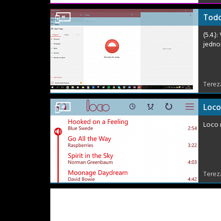
Todo
(5.4.)
jedno
Terez
Loco
Loco m
Terez