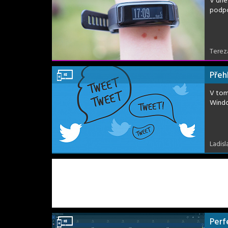
V dne
podpo
Terez
Přeh
V tomt
Windo
Ladisl
Perf