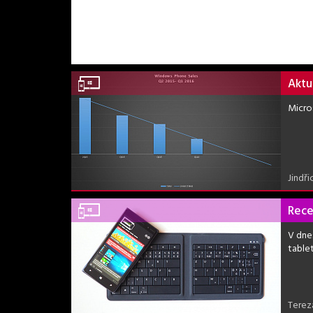
Aktu
Micro
Jindři
Rece
V dne
table
Terez