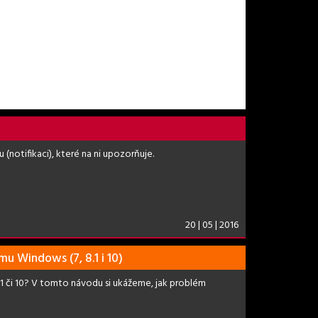
(notifikaci), které na ni upozorňuje.
20 | 05 | 2016
u Windows (7, 8.1 i 10)
.1 či 10? V tomto návodu si ukážeme, jak problém