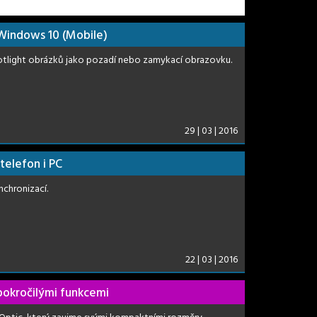
Windows 10 (Mobile)
otlight obrázků jako pozadí nebo zamykací obrazovku.
29 | 03 | 2016
telefon i PC
nchronizací.
22 | 03 | 2016
pokročilými funkcemi