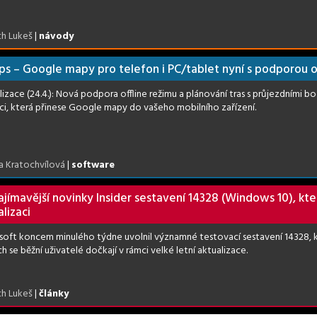
ch Lukeš
|
návody
s – Google mapy pro telefon i PC/tablet nyní s podporou of
lizace (24.4.): Nová podpora offline režimu a plánování tras s průjezdními
aci, která přinese Google mapy do vašeho mobilního zařízení.
a Kratochvílová
|
software
ajímavější novinky Insider sestavení 14328 (Windows 10), kter
lizaci
soft koncem minulého týdne uvolnil významné testovací sestavení 14328, kt
h se běžní uživatelé dočkají v rámci velké letní aktualizace.
ch Lukeš
|
články