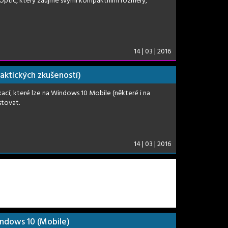
 Optic, který zaujme svými kompaktními rozměry,
14 | 03 | 2016
raktických zkušeností)
kací, které lze na Windows 10 Mobile (některé i na
stovat.
14 | 03 | 2016
indows 10 (Mobile)