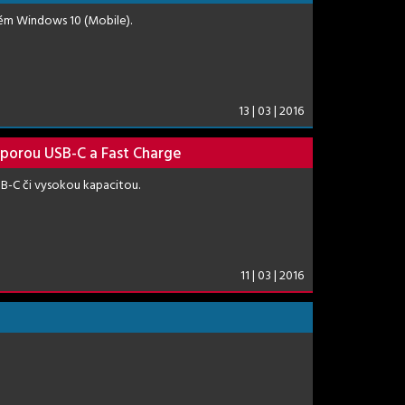
tém Windows 10 (Mobile).
13 | 03 | 2016
porou USB-C a Fast Charge
B-C či vysokou kapacitou.
11 | 03 | 2016