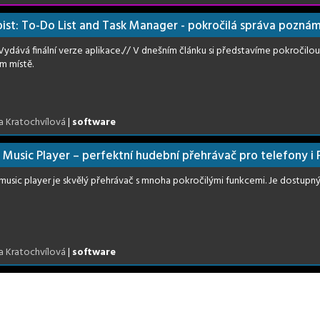
ist: To-Do List and Task Manager - pokročilá správa pozná
: Vydává finální verze aplikace.// V dnešním článku si představíme pokročilo
m místě.
a Kratochvílová
|
software
 Music Player – perfektní hudební přehrávač pro telefony i 
usic player je skvělý přehrávač s mnoha pokročilými funkcemi. Je dostupný 
a Kratochvílová
|
software