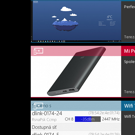
Perfe
Terez
Mi P
Spole
Terez
Wifi
Wifi 