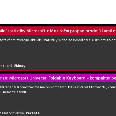
ální statistiky Microsoftu: Meziroční propad prodejů Lumií 
soft včera zveřejnil aktuální statistiky svého hospodaření a s Lumiemi to 
ch Lukeš
|
články
nze: Microsoft Universal Foldable Keyboard – kompaktní be
šní recenzi si představíme malou kompaktní klávesnici od Microsoftu, ktero
tu nebo telefonu.
a Kratochvílová
|
recenze