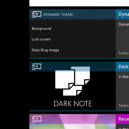
Dyna
Dynam
Terez
Dark
V dne
Terez
Rece