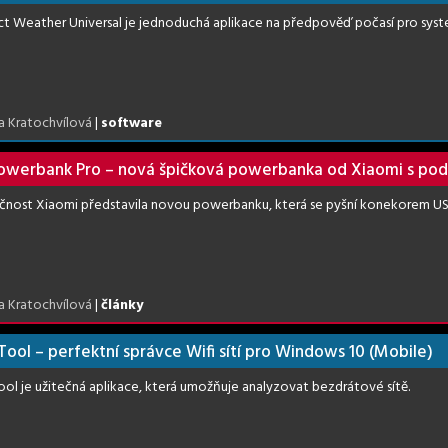
ct Weather Universal je jednoduchá aplikace na předpověď počasí pro sys
a Kratochvílová
|
software
owerbank Pro – nová špičková powerbanka od Xiaomi s pod
čnost Xiaomi představila novou powerbanku, která se pyšní konekorem US
a Kratochvílová
|
články
 Tool – perfektní správce Wifi sítí pro Windows 10 (Mobile)
Tool je užitečná aplikace, která umožňuje analyzovat bezdrátové sítě.