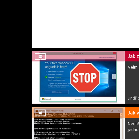
Jak 
Velmi 
Jindři
Jak 
Nedař
jedno