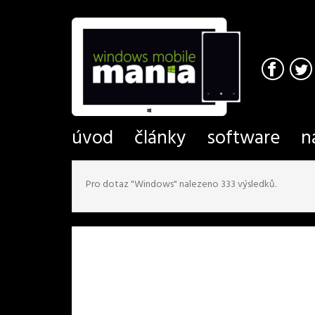
úvod
články
software
n
Pro dotaz "Windows" nalezeno 333 výsledků.