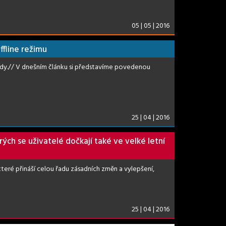
05 | 05 | 2016
fline režimu
 body.// V dnešním článku si představíme povedenou
25 | 04 | 2016
ých se uživatelé dočkají také ve velké letní
eré přináší celou řadu zásadních změn a vylepšení,
25 | 04 | 2016