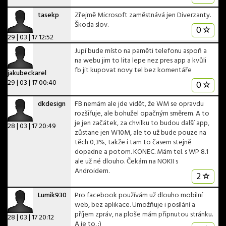
tasekp
Zřejmě Microsoft zaměstnává jen Diverzanty.
Škoda slov.
0
29 | 03 | 17 12:52
Jupí bude místo na paměti telefonu aspoň a
na webu jim to lita lepe nez pres app a kvůli
fb jit kupovat novy tel bez komentáře
jakubeckarel
29 | 03 | 17 00:40
0
dkdesign
FB nemám ale jde vidět, že WM se opravdu
rozšiřuje, ale bohužel opačným směrem. A to
je jen začátek, za chvilku to budou další app,
28 | 03 | 17 20:49
zůstane jen W10M, ale to už bude pouze na
těch 0,3%, takže i tam to časem stejně
dopadne a potom. KONEC. Mám tel. s WP 8.1
ale už né dlouho. Čekám na NOKII s
Androidem.
2
Lumik930
Pro facebook používám už dlouho mobilní
web, bez aplikace. Umožňuje i posílání a
příjem zpráv, na ploše mám připnutou stránku.
28 | 03 | 17 20:12
A je to. :)