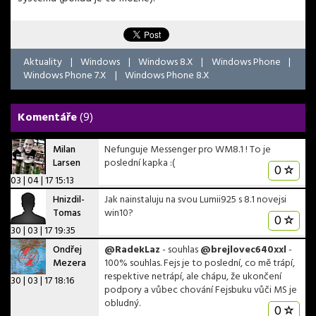
Aktuality
|
Windows
|
Windows 8.X
|
Windows Phone
|
Windows Phone 7.X
|
Windows Phone 8.X
Komentáře
(9)
Milan
Nefunguje Messenger pro WM8.1 ! To je
Larsen
poslední kapka :(
0
03 | 04 | 17 15:13
Hnizdil-
Jak nainstaluju na svou Lumii925 s 8.1 novejsi
Tomas
win10?
0
30 | 03 | 17 19:35
Ondřej
@RadekLaz
- souhlas
@brejlovec640xxl
-
Mezera
100% souhlas. Fejs je to poslední, co mě trápí,
respektive netrápí, ale chápu, že ukončení
30 | 03 | 17 18:16
podpory a vůbec chování Fejsbuku vůči MS je
obludný.
0