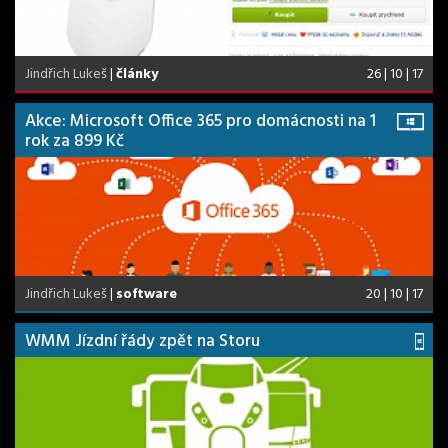
Jindřich Lukeš
|
články
26 | 10 | 17
Akce: Microsoft Office 365 pro domácnosti na 1
rok za 899 Kč
Jindřich Lukeš
|
software
20 | 10 | 17
WMM Jízdní řády zpět na Storu