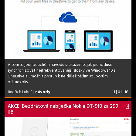
V tomto jednoduchém návodu si ukážeme, jak jednoduše
synchronizovat nejfrekventovanější složky ve Windows 10 s
OneDrive a umožnit přístup k nejdůležitějším souborům
odkudkoliv.
Jindřich Lukeš
|
návody
11 | 01 | 18
AKCE: Bezdrátová nabíječka Nokia DT-910 za 299
Kč