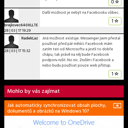
0
Další možnost je nebýt na Facebooku vůbec.
1
brejlovec640XLLTE
28 | 03 | 17 19:29
RadekLaz
Jiná možnost existuje. Messenger jsem přestal
používat před pár měsíci. Facebook mám
zatím ten od Microsoftu a jestli to dobře
28 | 03 | 17 15:32
chápu, tak právě na něj bude Facebook
podporu rušit. No nic. Zruším i Facebook a
nebo budu používat pouze web přístup.
1
Mohlo by vás zajímat
Jak automaticky synchronizovat obsah plochy,
dokumentů a obrázků na Windows 10?