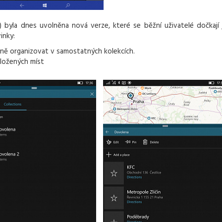
) byla dnes uvolněna nová verze, které se běžní uživatelé dočkají 
inky:
olně organizovat v samostatných kolekcích.
uložených míst