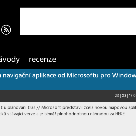
ávody
recenze
a navigační aplikace od Microsoftu pro Windo
23 | 03 | 17 
st u plánování tras.// Microsoft představil zcela novou mapovou apli
ků stávající verze a je téměř plnohodnotnou náhradou za HERE.