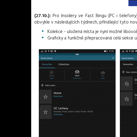
(27.10.):
Pro Insidery ve Fast Ringu (PC i telefony
obvykle v následujících týdnech, přínášející tyto nov
Kolekce - uložená místa je nyní možné libov
Graficky a funkčně přepracovaná celá sekce 