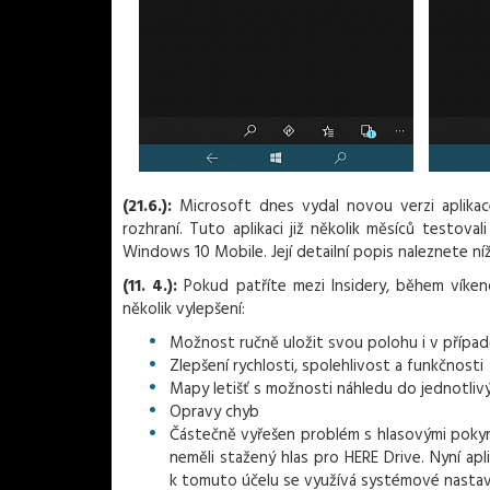
(21.6.):
Microsoft dnes vydal novou verzi aplikac
rozhraní. Tuto aplikaci již několik měsíců testova
Windows 10 Mobile. Její detailní popis naleznete ní
(11. 4.):
Pokud patříte mezi Insidery, během víken
několik vylepšení:
Možnost ručně uložit svou polohu i v případě
Zlepšení rychlosti, spolehlivost a funkčnosti
Mapy letišť s možnosti náhledu do jednotlivý
Opravy chyb
Částečně vyřešen problém s hlasovými pokyny
neměli stažený hlas pro HERE Drive. Nyní apl
k tomuto účelu se využívá systémové nastave