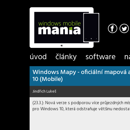
úvod
články
software
n
Windows Mapy - oficiální mapová 
10 (Mobile)
Jindřich Lukeš
(23.3.): Nová verze s podporou více průjezdných mí
pro Windows 10, která odstraňuje většinu nedostat