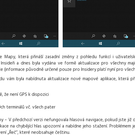
e Mapy, která přináší zasadní změny z pohledu funkcí i uživatels
li Insideři a dnes byla vydána ve formě aktualizace pro všechny maji
že (informace původně určené pouze pro Insidery platí nyní pro všech
du vám byla nabídnuta aktualizace nové mapové aplikace, která při
, že není GPS k dispozici
ch terminálů vč. všech pater
 – V předchozí verzi nefungovala hlasová navigace, pokud jste již d
ikace na chybějící hlas upozorní a nabídne jeho stažení. Problémem je
ní „Řeč“, které neobsahuje češtinu.