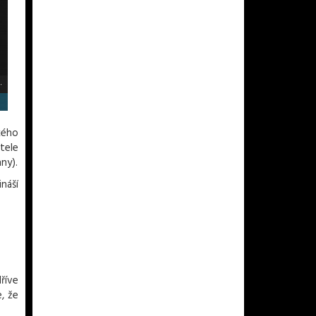
kého
tele
ny).
náší
říve
, že